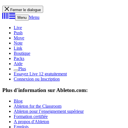
Fermer le dialogue
Menu
Menu
Live
Push
Move
Note
Link
Boutique
Packs
Aide
Plus
Essayez Live 12 gratuitement
Connexion ou Inscription
Plus d'information sur Ableton.com:
Blog
Ableton for the Classroom
Ableton pour l’enseignement supérieur
Formation certifiée
A propos d'Ableton
Emplois