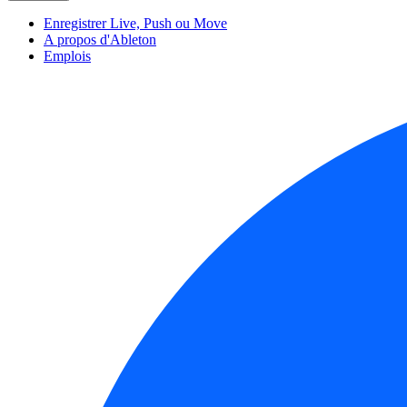
Enregistrer Live, Push ou Move
A propos d'Ableton
Emplois