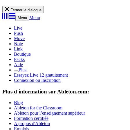
Fermer le dialogue
Menu
Menu
Live
Push
Move
Note
Link
Boutique
Packs
Aide
Plus
Essayez Live 12 gratuitement
Connexion ou Inscription
Plus d'information sur Ableton.com:
Blog
Ableton for the Classroom
Ableton pour l’enseignement supérieur
Formation certifiée
A propos d'Ableton
Emplois