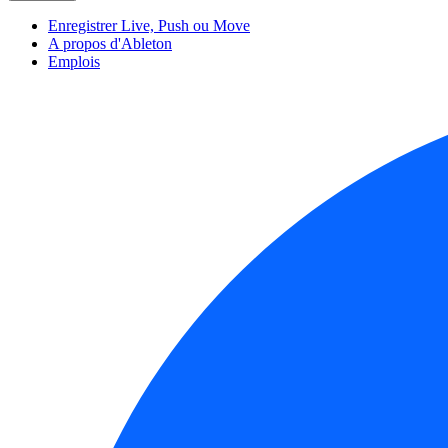
Enregistrer Live, Push ou Move
A propos d'Ableton
Emplois