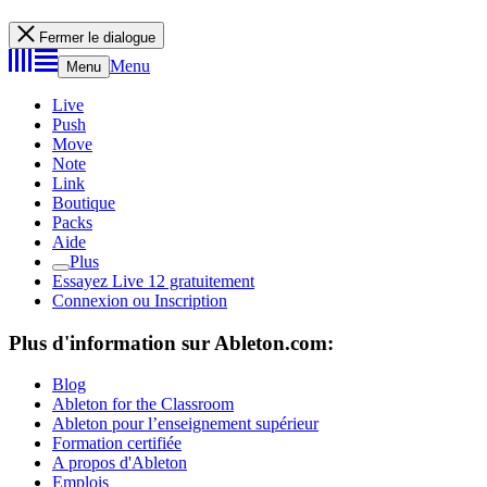
Fermer le dialogue
Menu
Menu
Live
Push
Move
Note
Link
Boutique
Packs
Aide
Plus
Essayez Live 12 gratuitement
Connexion ou Inscription
Plus d'information sur Ableton.com:
Blog
Ableton for the Classroom
Ableton pour l’enseignement supérieur
Formation certifiée
A propos d'Ableton
Emplois