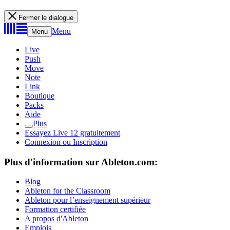
Fermer le dialogue
Menu
Menu
Live
Push
Move
Note
Link
Boutique
Packs
Aide
Plus
Essayez Live 12 gratuitement
Connexion ou Inscription
Plus d'information sur Ableton.com:
Blog
Ableton for the Classroom
Ableton pour l’enseignement supérieur
Formation certifiée
A propos d'Ableton
Emplois