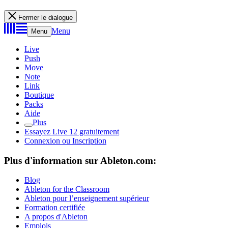
Fermer le dialogue
Menu
Menu
Live
Push
Move
Note
Link
Boutique
Packs
Aide
Plus
Essayez Live 12 gratuitement
Connexion ou Inscription
Plus d'information sur Ableton.com:
Blog
Ableton for the Classroom
Ableton pour l’enseignement supérieur
Formation certifiée
A propos d'Ableton
Emplois