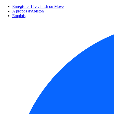
Enregistrer Live, Push ou Move
A propos d'Ableton
Emplois