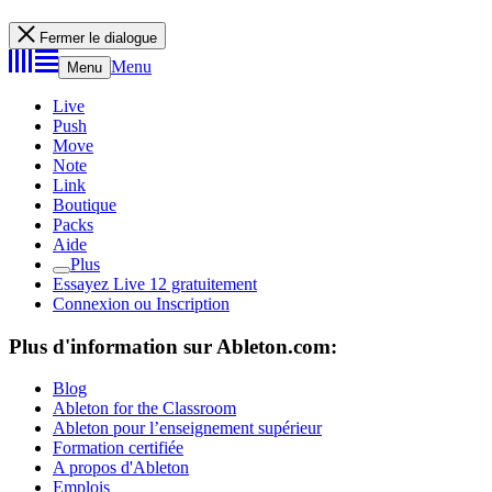
Fermer le dialogue
Menu
Menu
Live
Push
Move
Note
Link
Boutique
Packs
Aide
Plus
Essayez Live 12 gratuitement
Connexion ou Inscription
Plus d'information sur Ableton.com:
Blog
Ableton for the Classroom
Ableton pour l’enseignement supérieur
Formation certifiée
A propos d'Ableton
Emplois