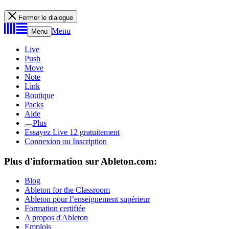
Fermer le dialogue
Menu
Menu
Live
Push
Move
Note
Link
Boutique
Packs
Aide
Plus
Essayez Live 12 gratuitement
Connexion ou Inscription
Plus d'information sur Ableton.com:
Blog
Ableton for the Classroom
Ableton pour l’enseignement supérieur
Formation certifiée
A propos d'Ableton
Emplois