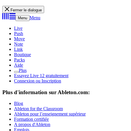
Fermer le dialogue
Menu
Menu
Live
Push
Move
Note
Link
Boutique
Packs
Aide
Plus
Essayez Live 12 gratuitement
Connexion ou Inscription
Plus d'information sur Ableton.com:
Blog
Ableton for the Classroom
Ableton pour l’enseignement supérieur
Formation certifiée
A propos d'Ableton
Emplois