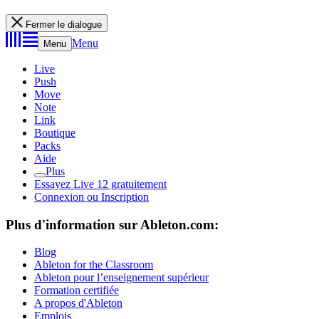
Fermer le dialogue
Menu
Menu
Live
Push
Move
Note
Link
Boutique
Packs
Aide
Plus
Essayez Live 12 gratuitement
Connexion ou Inscription
Plus d'information sur Ableton.com:
Blog
Ableton for the Classroom
Ableton pour l’enseignement supérieur
Formation certifiée
A propos d'Ableton
Emplois