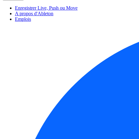
Enregistrer Live, Push ou Move
A propos d'Ableton
Emplois