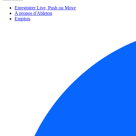
Enregistrer Live, Push ou Move
A propos d'Ableton
Emplois