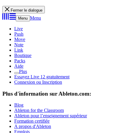
Fermer le dialogue
Menu
Menu
Live
Push
Move
Note
Link
Boutique
Packs
Aide
Plus
Essayez Live 12 gratuitement
Connexion ou Inscription
Plus d'information sur Ableton.com:
Blog
Ableton for the Classroom
Ableton pour l’enseignement supérieur
Formation certifiée
A propos d'Ableton
Emplois