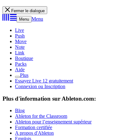
Fermer le dialogue
Menu
Menu
Live
Push
Move
Note
Link
Boutique
Packs
Aide
Plus
Essayez Live 12 gratuitement
Connexion ou Inscription
Plus d'information sur Ableton.com:
Blog
Ableton for the Classroom
Ableton pour l’enseignement supérieur
Formation certifiée
A propos d'Ableton
Emplois