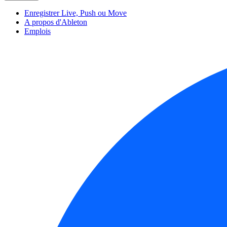
Enregistrer Live, Push ou Move
A propos d'Ableton
Emplois