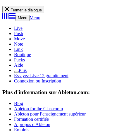
Fermer le dialogue
Menu
Menu
Live
Push
Move
Note
Link
Boutique
Packs
Aide
Plus
Essayez Live 12 gratuitement
Connexion ou Inscription
Plus d'information sur Ableton.com:
Blog
Ableton for the Classroom
Ableton pour l’enseignement supérieur
Formation certifiée
A propos d'Ableton
Emplois