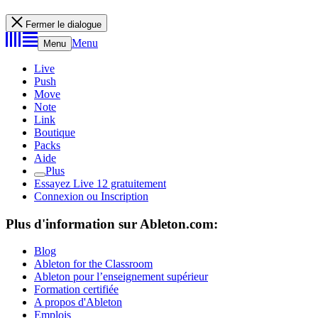
Fermer le dialogue
Menu
Menu
Live
Push
Move
Note
Link
Boutique
Packs
Aide
Plus
Essayez Live 12 gratuitement
Connexion ou Inscription
Plus d'information sur Ableton.com:
Blog
Ableton for the Classroom
Ableton pour l’enseignement supérieur
Formation certifiée
A propos d'Ableton
Emplois