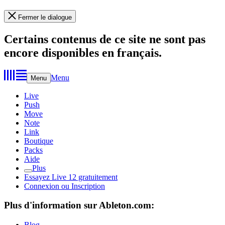
Fermer le dialogue
Certains contenus de ce site ne sont pas
encore disponibles en français.
Menu
Menu
Live
Push
Move
Note
Link
Boutique
Packs
Aide
Plus
Essayez Live 12 gratuitement
Connexion ou Inscription
Plus d'information sur Ableton.com:
Blog