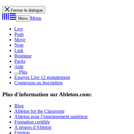
Fermer le dialogue
Menu
Menu
Live
Push
Move
Note
Link
Boutique
Packs
Aide
Plus
Essayez Live 12 gratuitement
Connexion ou Inscription
Plus d'information sur Ableton.com:
Blog
Ableton for the Classroom
Ableton pour l’enseignement supérieur
Formation certifiée
A propos d'Ableton
Emplois