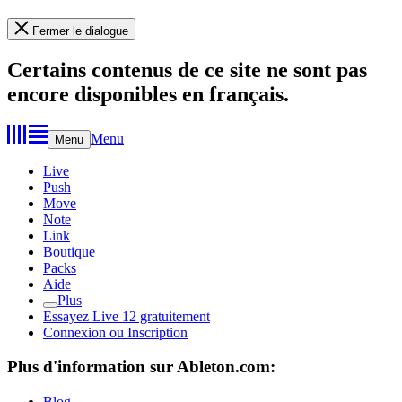
Fermer le dialogue
Certains contenus de ce site ne sont pas
encore disponibles en français.
Menu
Menu
Live
Push
Move
Note
Link
Boutique
Packs
Aide
Plus
Essayez Live 12 gratuitement
Connexion ou Inscription
Plus d'information sur Ableton.com:
Blog