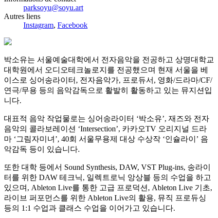
parksoyu@soyu.art
Autres liens
Instagram
,
Facebook
박소유는 서울예술대학에서 전자음악을 전공하고 상명대학교
대학원에서 오디오테크놀로지를 전공했으며 현재 서울을 베
이스로 싱어송라이터, 전자음악가, 프로듀서, 영화/드라마/CF/
연극/무용 등의 음악감독으로 활발히 활동하고 있는 뮤지션입
니다.
대표적 음악 작업물로는 싱어송라이터 ‘박소유’, 재즈와 전자
음악의 콜라보레이션 ‘Intersection’, 카카오TV 오리지널 드라
마 ‘그림자미녀’, 40회 서울무용제 대상 수상작 ‘인슐라이’ 음
악감독 등이 있습니다.
또한 대학 등에서 Sound Synthesis, DAW, VST Plug-ins, 송라이
터를 위한 DAW 테크닉, 일렉트로닉 앙상블 등의 수업을 하고
있으며, Ableton Live를 통한 고급 프로덕션, Ableton Live 기초,
라이브 퍼포먼스를 위한 Ableton Live의 활용, 뮤직 프로듀싱
등의 1:1 수업과 클래스 수업을 이어가고 있습니다.