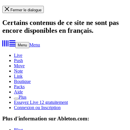
Fermer le dialogue
Certains contenus de ce site ne sont pas
encore disponibles en français.
Menu
Menu
Live
Push
Move
Note
Link
Boutique
Packs
Aide
Plus
Essayez Live 12 gratuitement
Connexion ou Inscription
Plus d'information sur Ableton.com:
Blog