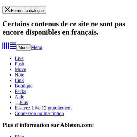
Fermer le dialogue
Certains contenus de ce site ne sont pas
encore disponibles en français.
Menu
Menu
Live
Push
Move
Note
Link
Boutique
Packs
Aide
Plus
Essayez Live 12 gratuitement
Connexion ou Inscription
Plus d'information sur Ableton.com:
Blog