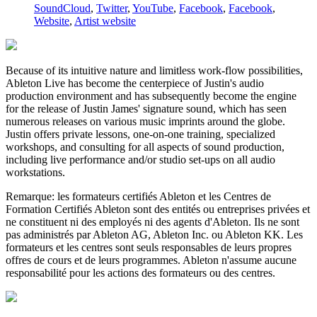
SoundCloud
,
Twitter
,
YouTube
,
Facebook
,
Facebook
,
Website
,
Artist website
Because of its intuitive nature and limitless work-flow possibilities,
Ableton Live has become the centerpiece of Justin's audio
production environment and has subsequently become the engine
for the release of Justin James' signature sound, which has seen
numerous releases on various music imprints around the globe.
Justin offers private lessons, one-on-one training, specialized
workshops, and consulting for all aspects of sound production,
including live performance and/or studio set-ups on all audio
workstations.
Remarque: les formateurs certifiés Ableton et les Centres de
Formation Certifiés Ableton sont des entités ou entreprises privées et
ne constituent ni des employés ni des agents d'Ableton. Ils ne sont
pas administrés par Ableton AG, Ableton Inc. ou Ableton KK. Les
formateurs et les centres sont seuls responsables de leurs propres
offres de cours et de leurs programmes. Ableton n'assume aucune
responsabilité pour les actions des formateurs ou des centres.