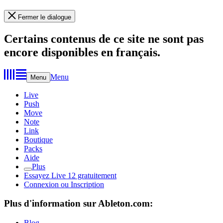
Fermer le dialogue
Certains contenus de ce site ne sont pas
encore disponibles en français.
Menu
Menu
Live
Push
Move
Note
Link
Boutique
Packs
Aide
Plus
Essayez Live 12 gratuitement
Connexion ou Inscription
Plus d'information sur Ableton.com:
Blog