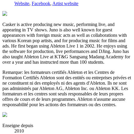
Website
,
Facebook
,
Artist website
Casker is active producing new music, performing live, and
appearing in TV shows. Juno is also well known for guest
appearances with foreign music acts as well as collaborations with
various Korean pop artists, and for producing music for films and
ads. He first began using Ableton Live 1 in 2002. He enjoys using
the software for production, live performances and DJing. Juno has
also taught Ableton Live at KT&G Sangsang Madang Academy for
over a year and has instructed more than 100 students.
Remarque: les formateurs certifiés Ableton et les Centres de
Formation Certifiés Ableton sont des entités ou entreprises privées et
ne constituent ni des employés ni des agents d'Ableton. Ils ne sont
pas administrés par Ableton AG, Ableton Inc. ou Ableton KK. Les
formateurs et les centres sont seuls responsables de leurs propres
offres de cours et de leurs programmes. Ableton n'assume aucune
responsabilité pour les actions des formateurs ou des centres.
Enseigne depuis
2010