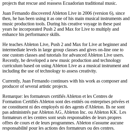
projects that rescue and reassess Ecuadorian traditional music.
Juan Fernando discovered Ableton Live in 2006 (version 6), since
then, he has been using it as one of his main musical instruments and
music production tools. During his creative voyage in these past
years he incorporated Push 2 and Max for Live to multiply and
enhance his performance skills.
He teaches Ableton Live, Push 2 and Max for Live at beginner and
intermediate levels in large group classes and gives on-line one to
one custom classes and tutorials for advanced Ableton Live users.
Recently, he developed a new music production and technology
curriculum based on using Ableton Live as a musical instrument and
including the use of technology to assess creativity.
Currently, Juan Fernando continues with his work as composer and
producer of several artistic projects.
Remarque: les formateurs certifiés Ableton et les Centres de
Formation Certifiés Ableton sont des entités ou entreprises privées et
ne constituent ni des employés ni des agents d'Ableton. Ils ne sont
pas administrés par Ableton AG, Ableton Inc. ou Ableton KK. Les
formateurs et les centres sont seuls responsables de leurs propres
offres de cours et de leurs programmes. Ableton n'assume aucune
responsabilité pour les actions des formateurs ou des centres.