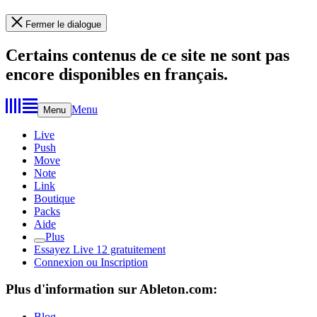
Fermer le dialogue
Certains contenus de ce site ne sont pas
encore disponibles en français.
Menu
Menu
Live
Push
Move
Note
Link
Boutique
Packs
Aide
Plus
Essayez Live 12 gratuitement
Connexion ou Inscription
Plus d'information sur Ableton.com:
Blog