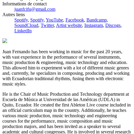
Informations de contact
juanfcifu@gmail.com
Autres liens
Spotify
,
Spotify
,
YouTube
,
Facebook
,
Bandcamp
,
SoundCloud
,
Twitter
,
Artist website
,
Instagram
,
Discogs
,
LinkedIn
Juan Fernando has been working in music for the past 20 years,
with vast experience in the performance of several instruments,
music production & engineering, music technology and education.
This allowed him to experiment with a lot of different music genres
and, currently, he specializes in composing, producing and working
with Ecuadorian traditional rhythms, fusing them with electronic
music styles.
He is the Chair of Music Production and Technology department at
Escuela de Música at Universidad de las Américas (UDLA) in
Quito, Ecuador. He created the first Ableton Live course included in
an official curriculum map in the country. Additionally, he teaches
various music production, music technology and engineering
courses for the performance, music composition and music
production majors, and has been invited as a speaker to several
academic and cultural congresses. He is involved in several research