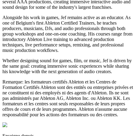
several AAA productions, creating immersive interactive audio and
sound design for some of the industry's largest franchises.
Alongside his work in games, Jef remains active as an educator. As
one of Belgium's first Ableton Certified Trainers, he teaches
producers, musicians, DJs, and audio professionals through both
group workshops and one-on-one coaching. His courses range from
introductory Ableton Live training to advanced production
techniques, live performance setups, remixing, and professional
music production workflows.
Whether designing sound for games, film, or music, Jef is driven by
the same goal: creating immersive sonic experiences while sharing
his knowledge with the next generation of audio creators.
Remarque: les formateurs certifiés Ableton et les Centres de
Formation Certifiés Ableton sont des entités ou entreprises privées et
ne constituent ni des employés ni des agents d'Ableton. Ils ne sont
pas administrés par Ableton AG, Ableton Inc. ou Ableton KK. Les
formateurs et les centres sont seuls responsables de leurs propres
offres de cours et de leurs programmes. Ableton n'assume aucune
responsabilité pour les actions des formateurs ou des centres.
Enseigne depuis