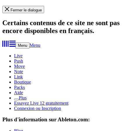
Fermer le dialogue
Certains contenus de ce site ne sont pas
encore disponibles en français.
Menu
Menu
Live
Push
Move
Note
Link
Boutique
Packs
Aide
Plus
Essayez Live 12 gratuitement
Connexion ou Inscription
Plus d'information sur Ableton.com:
Blog