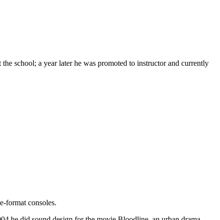
he school; a year later he was promoted to instructor and currently
e-format consoles.
2004 he did sound design for the movie Bloodline, an urban drama