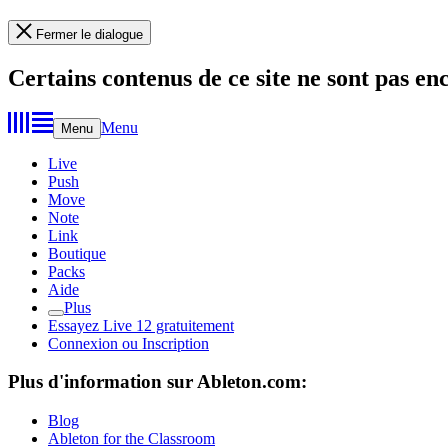
Fermer le dialogue
Certains contenus de ce site ne sont pas en
Menu
Menu
Live
Push
Move
Note
Link
Boutique
Packs
Aide
Plus
Essayez Live 12 gratuitement
Connexion ou Inscription
Plus d'information sur Ableton.com:
Blog
Ableton for the Classroom