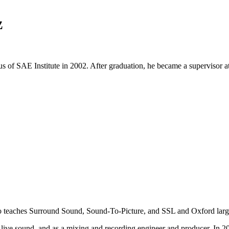
z
f SAE Institute in 2002. After graduation, he became a supervisor at t
also teaches Surround Sound, Sound-To-Picture, and SSL and Oxford larg
n, live sound, and as a mixing and recording engineer and producer. In 