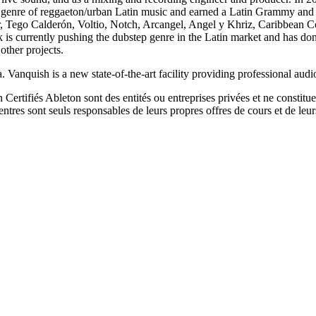
 the genre of reggaeton/urban Latin music and earned a Latin Grammy 
r, Tego Calderón, Voltio, Notch, Arcangel, Angel y Khriz, Caribbean
nk is currently pushing the dubstep genre in the Latin market and has do
her projects.
 Vanquish is a new state-of-the-art facility providing professional audio
Certifiés Ableton sont des entités ou entreprises privées et ne constitu
tres sont seuls responsables de leurs propres offres de cours et de le