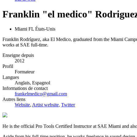
Franklin "el medico" Rodrigue
Miami FL États-Unis
Franklin Rodríguez, aka El Medico, graduated from the Miami Campus o
works at SAE full-time.
Enseigne depuis
2012
Profil
Formateur
Langues
Anglais, Espagnol
Informations de contact
frankelmedico@gmail.com
Autres liens
Website
,
Artist website
,
Twitter
He is the official Pro Tools Certified Instructor at SAE Miami and 
Aside from his full-time position, he works freelance in sound desig