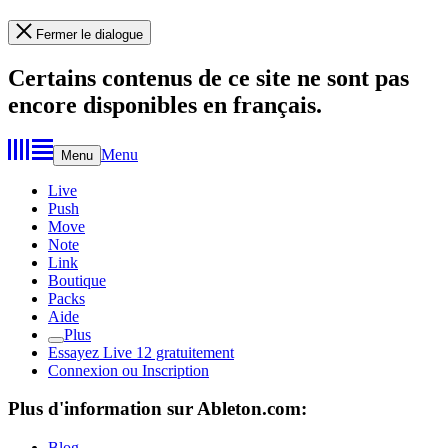
Fermer le dialogue
Certains contenus de ce site ne sont pas
encore disponibles en français.
Menu
Menu
Live
Push
Move
Note
Link
Boutique
Packs
Aide
Plus
Essayez Live 12 gratuitement
Connexion ou Inscription
Plus d'information sur Ableton.com:
Blog