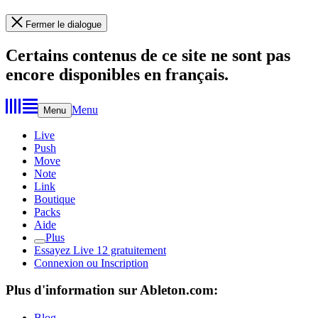
Fermer le dialogue
Certains contenus de ce site ne sont pas
encore disponibles en français.
Menu
Menu
Live
Push
Move
Note
Link
Boutique
Packs
Aide
Plus
Essayez Live 12 gratuitement
Connexion ou Inscription
Plus d'information sur Ableton.com:
Blog