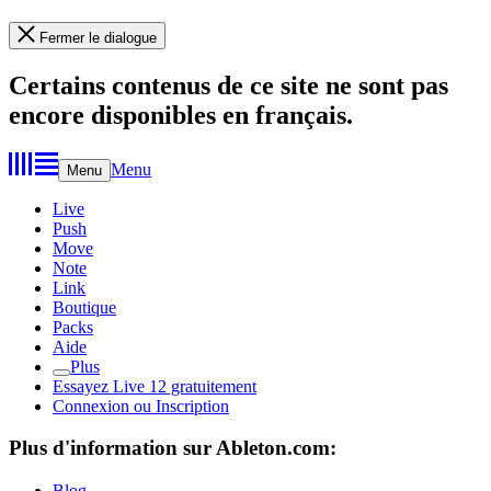
Fermer le dialogue
Certains contenus de ce site ne sont pas
encore disponibles en français.
Menu
Menu
Live
Push
Move
Note
Link
Boutique
Packs
Aide
Plus
Essayez Live 12 gratuitement
Connexion ou Inscription
Plus d'information sur Ableton.com:
Blog