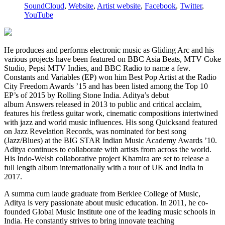
SoundCloud
,
Website
,
Artist website
,
Facebook
,
Twitter
,
YouTube
He produces and performs electronic music as Gliding Arc and his
various projects have been featured on BBC Asia Beats, MTV Coke
Studio, Pepsi MTV Indies, and BBC Radio to name a few.
Constants and Variables (EP) won him Best Pop Artist at the Radio
City Freedom Awards ’15 and has been listed among the Top 10
EP’s of 2015 by Rolling Stone India. Aditya’s debut
album Answers released in 2013 to public and critical acclaim,
features his fretless guitar work, cinematic compositions intertwined
with jazz and world music influences. His song Quicksand featured
on Jazz Revelation Records, was nominated for best song
(Jazz/Blues) at the BIG STAR Indian Music Academy Awards ’10.
Aditya continues to collaborate with artists from across the world.
His Indo-Welsh collaborative project Khamira are set to release a
full length album internationally with a tour of UK and India in
2017.
A summa cum laude graduate from Berklee College of Music,
Aditya is very passionate about music education. In 2011, he co-
founded Global Music Institute one of the leading music schools in
India. He constantly strives to bring innovate teaching