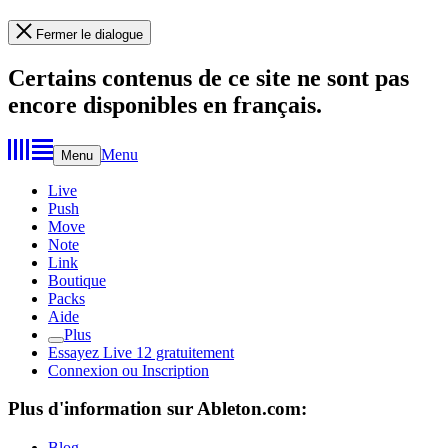
Fermer le dialogue
Certains contenus de ce site ne sont pas
encore disponibles en français.
Menu
Menu
Live
Push
Move
Note
Link
Boutique
Packs
Aide
Plus
Essayez Live 12 gratuitement
Connexion ou Inscription
Plus d'information sur Ableton.com:
Blog