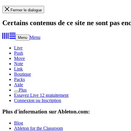
Fermer le dialogue
Certains contenus de ce site ne sont pas en
Menu
Menu
Live
Push
Move
Note
Link
Boutique
Packs
Aide
Plus
Essayez Live 12 gratuitement
Connexion ou Inscription
Plus d'information sur Ableton.com:
Blog
Ableton for the Classroom