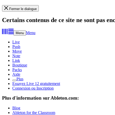
Fermer le dialogue
Certains contenus de ce site ne sont pas en
Menu
Menu
Live
Push
Move
Note
Link
Boutique
Packs
Aide
Plus
Essayez Live 12 gratuitement
Connexion ou Inscription
Plus d'information sur Ableton.com:
Blog
Ableton for the Classroom