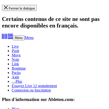
Fermer le dialogue
Certains contenus de ce site ne sont pas
encore disponibles en français.
Menu
Menu
Live
Push
Move
Note
Link
Boutique
Packs
Aide
Plus
Essayez Live 12 gratuitement
Connexion ou Inscription
Plus d'information sur Ableton.com:
Blog