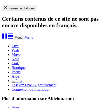
Fermer le dialogue
Certains contenus de ce site ne sont pas
encore disponibles en français.
Menu
Menu
Live
Push
Move
Note
Link
Boutique
Packs
Aide
Plus
Essayez Live 12 gratuitement
Connexion ou Inscription
Plus d'information sur Ableton.com:
Blog