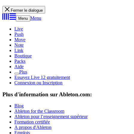
Fermer le dialogue
Menu
Menu
Live
Push
Move
Note
Link
Boutique
Packs
Aide
Plus
Essayez Live 12 gratuitement
Connexion ou Inscription
Plus d'information sur Ableton.com:
Blog
Ableton for the Classroom
Ableton pour l’enseignement supérieur
Formation certifiée
A propos d'Ableton
Emplois