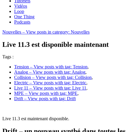
Tutoriels
Vidéos
Loop
One Thing
Podcasts
Nouvelles
– View posts in category: Nouvelles
Live 11.3 est disponible maintenant
Tags :
Tension
– View posts with tag: Tension
,
Analog
– View posts with tag: Analog
,
Collision
– View posts with tag: Collision
,
Electric
– View posts with tag: Electric
,
Live 11
– View posts with tag: Live 11
,
MPE
– View posts with tag: MPE
,
Drift
– View posts with tag: Drift
Live 11.3 est maintenant disponible.
Drift – un nouveau synthé dans toutes les