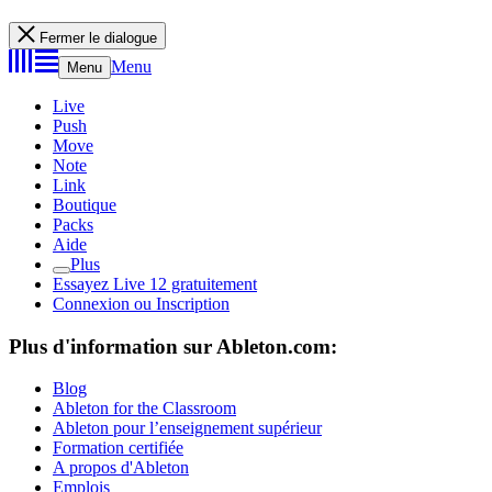
Fermer le dialogue
Menu
Menu
Live
Push
Move
Note
Link
Boutique
Packs
Aide
Plus
Essayez Live 12 gratuitement
Connexion ou Inscription
Plus d'information sur Ableton.com:
Blog
Ableton for the Classroom
Ableton pour l’enseignement supérieur
Formation certifiée
A propos d'Ableton
Emplois