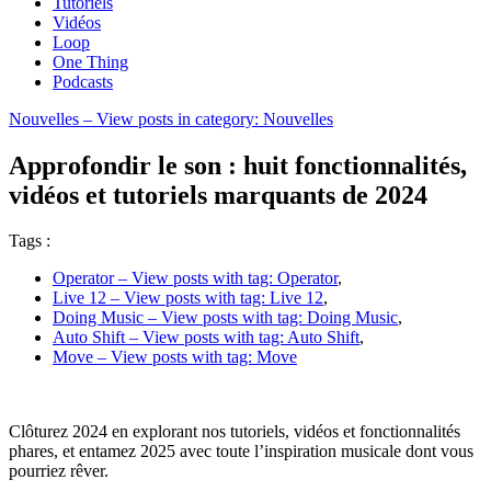
Tutoriels
Vidéos
Loop
One Thing
Podcasts
Nouvelles
– View posts in category: Nouvelles
Approfondir le son : huit fonctionnalités,
vidéos et tutoriels marquants de 2024
Tags :
Operator
– View posts with tag: Operator
,
Live 12
– View posts with tag: Live 12
,
Doing Music
– View posts with tag: Doing Music
,
Auto Shift
– View posts with tag: Auto Shift
,
Move
– View posts with tag: Move
Clôturez 2024 en explorant nos tutoriels, vidéos et fonctionnalités
phares, et entamez 2025 avec toute l’inspiration musicale dont vous
pourriez rêver.