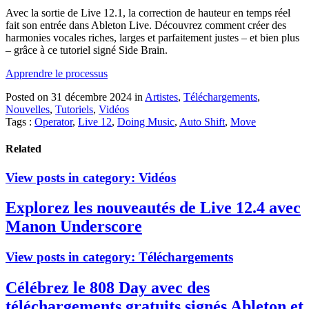
Avec la sortie de Live 12.1, la correction de hauteur en temps réel
fait son entrée dans Ableton Live. Découvrez comment créer des
harmonies vocales riches, larges et parfaitement justes – et bien plus
– grâce à ce tutoriel signé Side Brain.
Apprendre le processus
Posted on 31 décembre 2024
in
Artistes
,
Téléchargements
,
Nouvelles
,
Tutoriels
,
Vidéos
Tags :
Operator
,
Live 12
,
Doing Music
,
Auto Shift
,
Move
Related
View posts in category:
Vidéos
Explorez les nouveautés de Live 12.4 avec
Manon Underscore
View posts in category:
Téléchargements
Célébrez le 808 Day avec des
téléchargements gratuits signés Ableton et