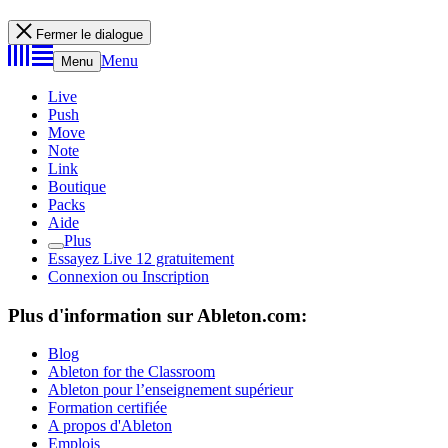
Fermer le dialogue
Menu
Menu
Live
Push
Move
Note
Link
Boutique
Packs
Aide
Plus
Essayez Live 12 gratuitement
Connexion ou Inscription
Plus d'information sur Ableton.com:
Blog
Ableton for the Classroom
Ableton pour l’enseignement supérieur
Formation certifiée
A propos d'Ableton
Emplois