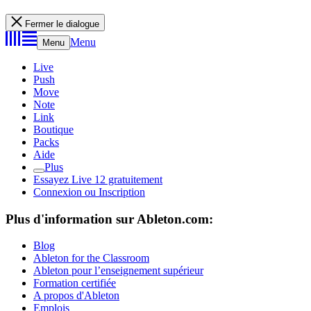
Fermer le dialogue
Menu
Menu
Live
Push
Move
Note
Link
Boutique
Packs
Aide
Plus
Essayez Live 12 gratuitement
Connexion ou Inscription
Plus d'information sur Ableton.com:
Blog
Ableton for the Classroom
Ableton pour l’enseignement supérieur
Formation certifiée
A propos d'Ableton
Emplois