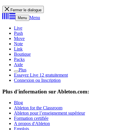
Fermer le dialogue
Menu
Menu
Live
Push
Move
Note
Link
Boutique
Packs
Aide
Plus
Essayez Live 12 gratuitement
Connexion ou Inscription
Plus d'information sur Ableton.com:
Blog
Ableton for the Classroom
Ableton pour l’enseignement supérieur
Formation certifiée
A propos d'Ableton
Emplois