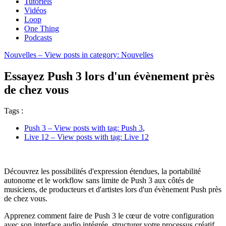
Tutoriels
Vidéos
Loop
One Thing
Podcasts
Nouvelles
– View posts in category: Nouvelles
Essayez Push 3 lors d'un évènement près
de chez vous
Tags :
Push 3
– View posts with tag: Push 3
,
Live 12
– View posts with tag: Live 12
Découvrez les possibilités d'expression étendues, la portabilité
autonome et le workflow sans limite de Push 3 aux côtés de
musiciens, de producteurs et d'artistes lors d'un évènement Push près
de chez vous.
Apprenez comment faire de Push 3 le cœur de votre configuration
avec son interface audio intégrée, structurer votre processus créatif