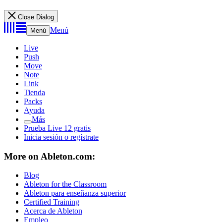
Close Dialog
Menú
Menú
Live
Push
Move
Note
Link
Tienda
Packs
Ayuda
Más
Prueba Live 12 gratis
Inicia sesión o regístrate
More on Ableton.com:
Blog
Ableton for the Classroom
Ableton para enseñanza superior
Certified Training
Acerca de Ableton
Empleo