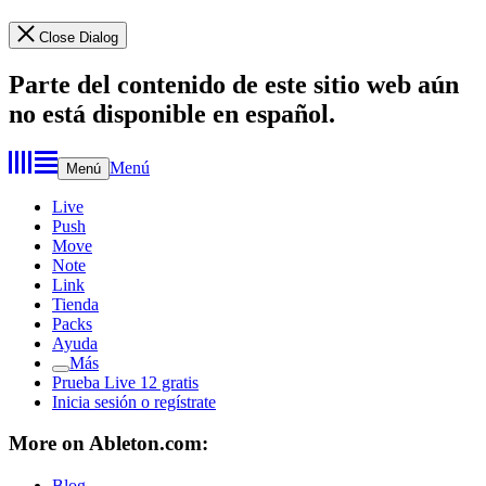
Close Dialog
Parte del contenido de este sitio web aún
no está disponible en español.
Menú
Menú
Live
Push
Move
Note
Link
Tienda
Packs
Ayuda
Más
Prueba Live 12 gratis
Inicia sesión o regístrate
More on Ableton.com:
Blog