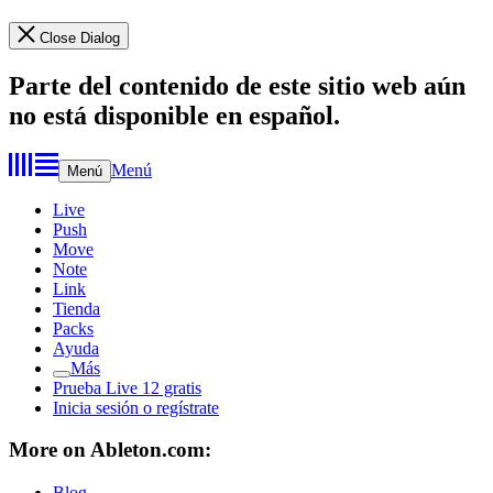
Close Dialog
Parte del contenido de este sitio web aún
no está disponible en español.
Menú
Menú
Live
Push
Move
Note
Link
Tienda
Packs
Ayuda
Más
Prueba Live 12 gratis
Inicia sesión o regístrate
More on Ableton.com:
Blog