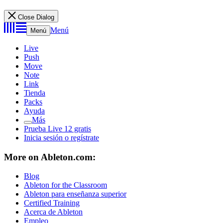
Close Dialog
Menú
Menú
Live
Push
Move
Note
Link
Tienda
Packs
Ayuda
Más
Prueba Live 12 gratis
Inicia sesión o regístrate
More on Ableton.com:
Blog
Ableton for the Classroom
Ableton para enseñanza superior
Certified Training
Acerca de Ableton
Empleo