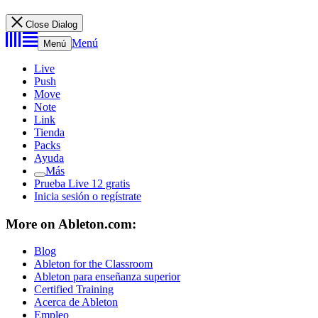
Close Dialog
Menú
Menú
Live
Push
Move
Note
Link
Tienda
Packs
Ayuda
Más
Prueba Live 12 gratis
Inicia sesión o regístrate
More on Ableton.com:
Blog
Ableton for the Classroom
Ableton para enseñanza superior
Certified Training
Acerca de Ableton
Empleo