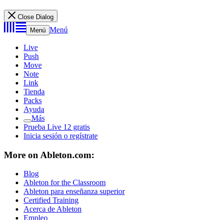
Close Dialog
Menú
Menú
Live
Push
Move
Note
Link
Tienda
Packs
Ayuda
Más
Prueba Live 12 gratis
Inicia sesión o regístrate
More on Ableton.com:
Blog
Ableton for the Classroom
Ableton para enseñanza superior
Certified Training
Acerca de Ableton
Empleo