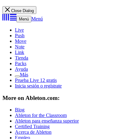
Close Dialog
Menú
Menú
Live
Push
Move
Note
Link
Tienda
Packs
Ayuda
Más
Prueba Live 12 gratis
Inicia sesión o regístrate
More on Ableton.com:
Blog
Ableton for the Classroom
Ableton para enseñanza superior
Certified Training
Acerca de Ableton
Empleo