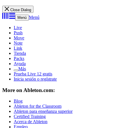
Close Dialog
Menú
Menú
Live
Push
Move
Note
Link
Tienda
Packs
Ayuda
Más
Prueba Live 12 gratis
Inicia sesión o regístrate
More on Ableton.com:
Blog
Ableton for the Classroom
Ableton para enseñanza superior
Certified Training
Acerca de Ableton
Empleo