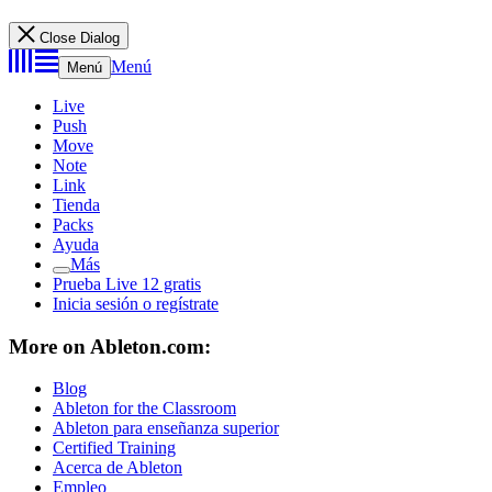
Close Dialog
Menú
Menú
Live
Push
Move
Note
Link
Tienda
Packs
Ayuda
Más
Prueba Live 12 gratis
Inicia sesión o regístrate
More on Ableton.com:
Blog
Ableton for the Classroom
Ableton para enseñanza superior
Certified Training
Acerca de Ableton
Empleo