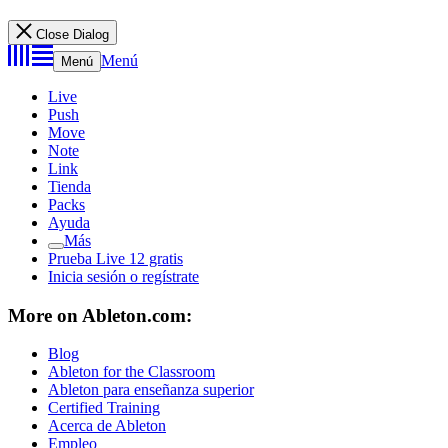
Close Dialog
Menú
Menú
Live
Push
Move
Note
Link
Tienda
Packs
Ayuda
Más
Prueba Live 12 gratis
Inicia sesión o regístrate
More on Ableton.com:
Blog
Ableton for the Classroom
Ableton para enseñanza superior
Certified Training
Acerca de Ableton
Empleo