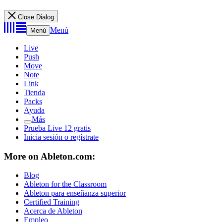
Close Dialog
Menú
Menú
Live
Push
Move
Note
Link
Tienda
Packs
Ayuda
Más
Prueba Live 12 gratis
Inicia sesión o regístrate
More on Ableton.com:
Blog
Ableton for the Classroom
Ableton para enseñanza superior
Certified Training
Acerca de Ableton
Empleo