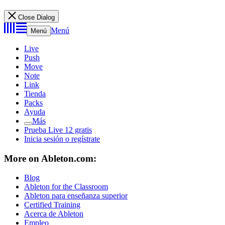
Close Dialog
Menú
Menú
Live
Push
Move
Note
Link
Tienda
Packs
Ayuda
Más
Prueba Live 12 gratis
Inicia sesión o regístrate
More on Ableton.com:
Blog
Ableton for the Classroom
Ableton para enseñanza superior
Certified Training
Acerca de Ableton
Empleo