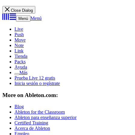
Close Dialog
Menú
Menú
Live
Push
Move
Note
Link
Tienda
Packs
Ayuda
Más
Prueba Live 12 gratis
Inicia sesión o regístrate
More on Ableton.com:
Blog
Ableton for the Classroom
Ableton para enseñanza superior
Certified Training
Acerca de Ableton
Empleo