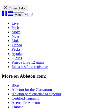
Close Dialog
Menú
Menú
Live
Push
Move
Note
Link
Tienda
Packs
Ayuda
Más
Prueba Live 12 gratis
Inicia sesión o regístrate
More on Ableton.com:
Blog
Ableton for the Classroom
Ableton para enseñanza superior
Certified Training
Acerca de Ableton
Empleo