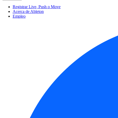
Registrar Live, Push o Move
Acerca de Ableton
Empleo